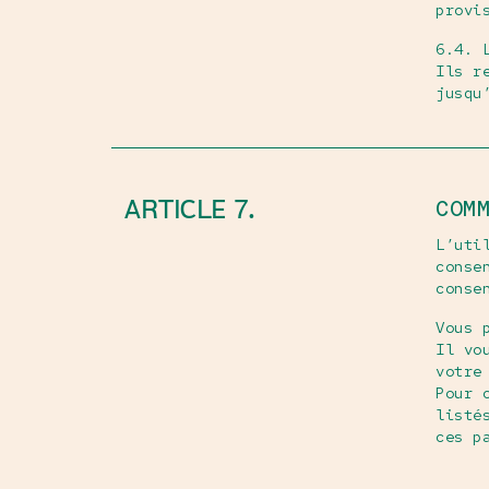
provi
6.4. 
Ils r
jusqu
ARTICLE 7.
COM
L’uti
conse
conse
Vous 
Il vo
votre
Pour 
listé
ces p