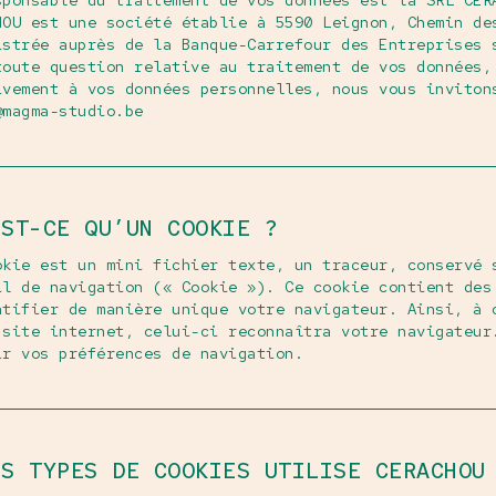
sponsable du traitement de vos données est la SRL CER
HOU est une société établie à 5590 Leignon, Chemin de
istrée auprès de la Banque-Carrefour des Entreprises 
toute question relative au traitement de vos données,
ivement à vos données personnelles, nous vous inviton
@magma-studio.be
EST-CE QU’UN COOKIE ?
okie est un mini fichier texte, un traceur, conservé 
il de navigation (« Cookie »). Ce cookie contient des
ntifier de manière unique votre navigateur. Ainsi, à 
 site internet, celui-ci reconnaîtra votre navigateur
ir vos préférences de navigation.
LS TYPES DE COOKIES UTILISE CERACHOU