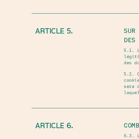
ARTICLE 5.
SUR
DES
5.1. 
légit
des d
5.2. 
cooki
sera 
laque
ARTICLE 6.
COM
6.3. 