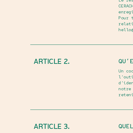
Le re
CERAC
enreg
Pour 
relat
hello
ARTICLE 2.
QU’
Un co
l’out
d’ide
notre
reten
ARTICLE 3.
QUE