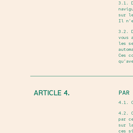
3.1. 
navig
sur l
Il n’
3.2. 
vous 
les s
autom
Ces c
qu’av
ARTICLE 4.
PAR
4.1. 
4.2. 
par c
sur l
ces s