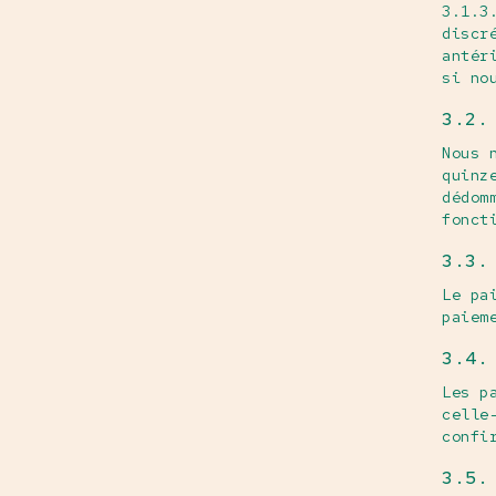
3.1.3
discr
antér
si no
3.2.
Nous 
quinz
dédom
fonct
3.3.
Le pa
paiem
3.4.
Les p
celle
confi
3.5.