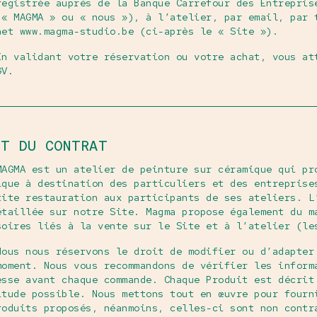
registrée auprès de la Banque Carrefour des Entrepris
 « MAGMA » ou « nous »), à l’atelier, par email, par 
net www.magma-studio.be (ci-après le « Site »).
En validant votre réservation ou votre achat, vous at
GV.
ET DU CONTRAT
MAGMA est un atelier de peinture sur céramique qui pr
ique à destination des particuliers et des entreprise
tite restauration aux participants de ses ateliers. L
étaillée sur notre Site. Magma propose également du m
soires liés à la vente sur le Site et à l’atelier (le
Nous nous réservons le droit de modifier ou d’adapter
moment. Nous vous recommandons de vérifier les inform
esse avant chaque commande. Chaque Produit est décrit
itude possible. Nous mettons tout en œuvre pour fourn
roduits proposés, néanmoins, celles-ci sont non contr