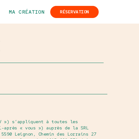
MA CRÉATION
RÉSERVATION
E
V ») s’appliquent à toutes les
i-après « vous ») auprès de la SRL
 5590 Leignon, Chemin des Lorrains 27