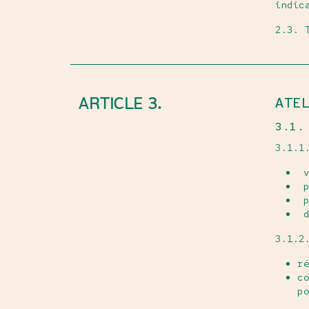
indic
2.3. 
ARTICLE 3.
ATE
3.1.
3.1.1
­ 
­ 
­ 
­ 
3.1.2
ré
co
po