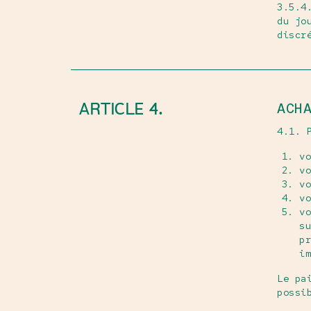
3.5.4
du jo
discr
ARTICLE 4.
ACH
4.1. 
vo
vo
vo
vo
vo
su
pr
im
Le pa
possi