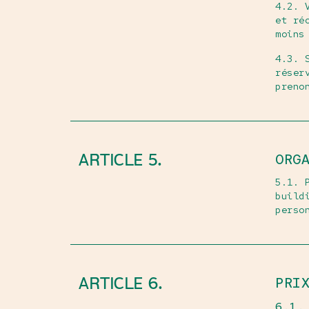
4.2. 
et ré
moins
4.3. 
réser
preno
ARTICLE 5.
ORG
5.1. 
build
perso
ARTICLE 6.
PRI
6.1.