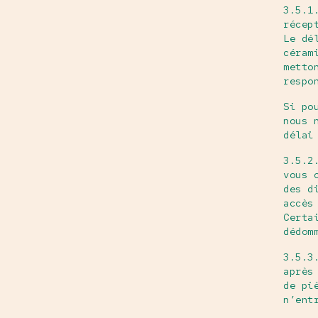
3.5.1
récep
Le dé
céram
metto
respo
Si po
nous 
délai
3.5.2
vous 
des d
accès
Certa
dédom
3.5.3
après
de pi
n’ent