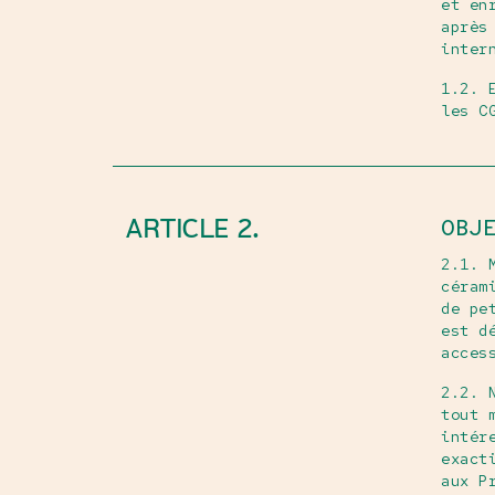
et en
après
inter
1.2. 
les C
ARTICLE 2.
OBJ
2.1. 
céram
de pe
est d
acces
2.2. 
tout 
intér
exact
aux P